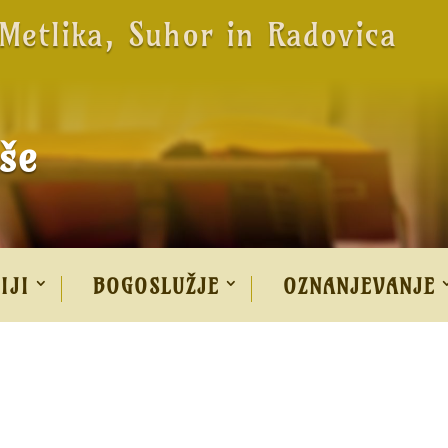
 Metlika, Suhor in Radovica
še
IJI
BOGOSLUŽJE
OZNANJEVANJE