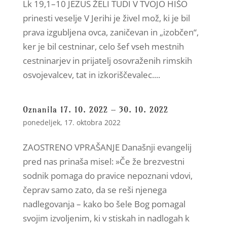
Lk 19,1–10 JEZUS ŽELI TUDI V TVOJO HIŠO
prinesti veselje V Jerihi je živel mož, ki je bil
prava izgubljena ovca, zaničevan in „izobčen“,
ker je bil cestninar, celo šef vseh mestnih
cestninarjev in prijatelj osovraženih rimskih
osvojevalcev, tat in izkoriščevalec....
Oznanila 17. 10. 2022 – 30. 10. 2022
ponedeljek, 17. oktobra 2022
ZAOSTRENO VPRAŠANJE Današnji evangelij
pred nas prinaša misel: »Če že brezvestni
sodnik pomaga do pravice nepoznani vdovi,
čeprav samo zato, da se reši njenega
nadlegovanja – kako bo šele Bog pomagal
svojim izvoljenim, ki v stiskah in nadlogah k